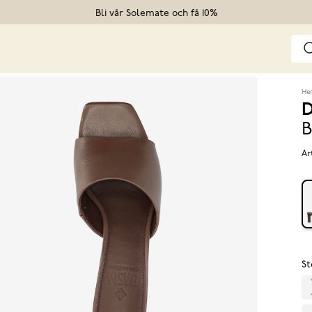
Bli vår Solemate och få 10%
He
D
B
Ar
St