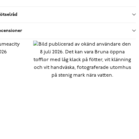
ötselråd
ecensioner