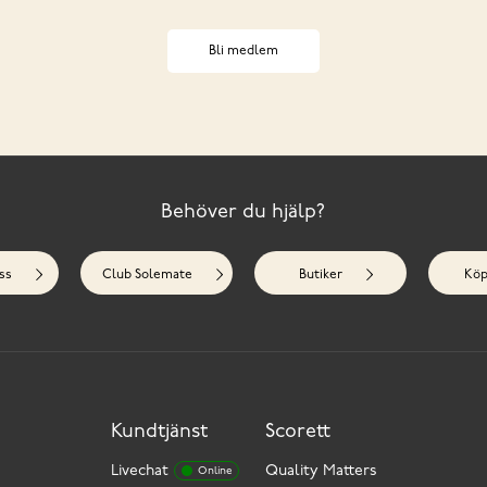
Bli medlem
Behöver du hjälp?
ss
Club Solemate
Butiker
Köp
Kundtjänst
Scorett
Livechat
Quality Matters
Online