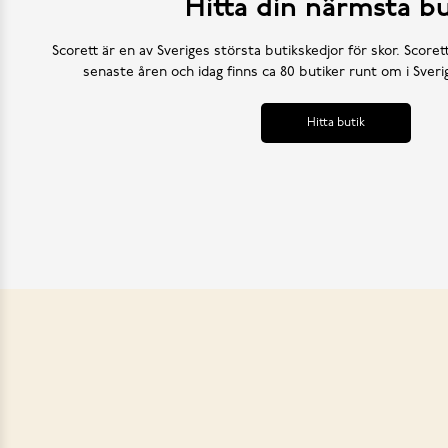
Hitta din närmsta bu
Scorett är en av Sveriges största butikskedjor för skor. Scoret
senaste åren och idag finns ca 80 butiker runt om i Sve
Hitta butik