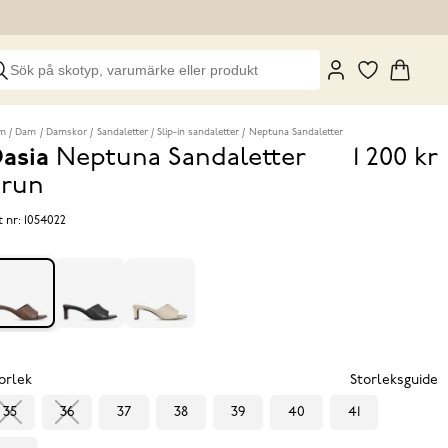
m
Dam
Damskor
Sandaletter
Slip-in sandaletter
Neptuna Sandaletter
asia
Neptuna Sandaletter
1 200 kr
Pris
run
1 200 k
t nr:
1054022
orlek
Storleksguide
35
36
37
38
39
40
41