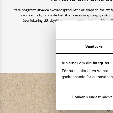
Våra noggrant utvalda skovårdsprodukter är skapade för att f
skor samtidigt som de behåller deras ursprungliga skönh
återfuktning till skydd mot väder och slitage – vi har a
Köp skovård
Samtycke
Vi värnar om din integritet
För att du ska få en så bra 
godkännande för att använda c
Godkänn endast nödvä