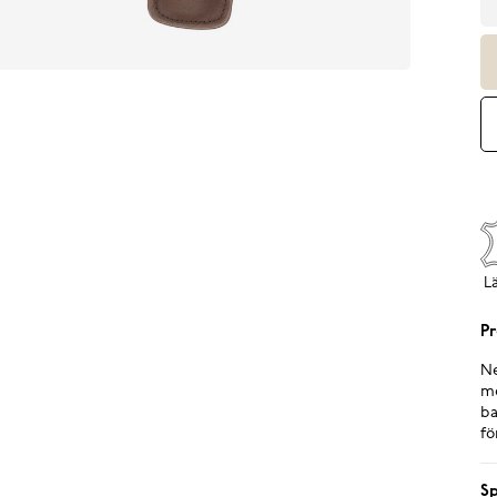
L
Pr
Ne
me
ba
fö
Sp