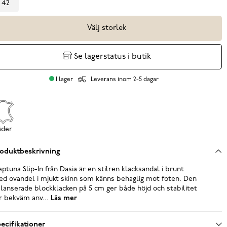
42
Välj storlek
Se lagerstatus i butik
I lager
Leverans inom 2-5 dagar
äder
oduktbeskrivning
ptuna Slip-In från Dasia är en stilren klacksandal i brunt
d ovandel i mjukt skinn som känns behaglig mot foten. Den
lanserade blockklacken på 5 cm ger både höjd och stabilitet
r bekväm anv...
Läs mer
ecifikationer