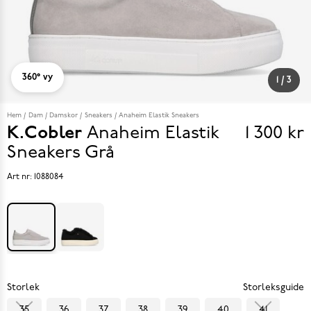
360° vy
1
/
3
Hem
Dam
Damskor
Sneakers
Anaheim Elastik Sneakers
K.Cobler
Anaheim Elastik
1 300 kr
Pris
Sneakers
Grå
1 300 k
Art nr:
1088084
Storlek
Storleksguide
35
36
37
38
39
40
41