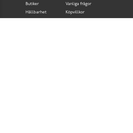
Butiker
Vanliga frågor
Hållbarhet
Köpvillkor
Pressrum
Retur
Lediga jobb
Tillgänglighetsdirektiv
Integritetspolicy
Cookies
Scorett är en av Sveriges största butikskedjor för skor i butik och skor online. Vi
prioriterar hög kvalitet och erbjuder skor som är noggrant utvalda. I vårt breda sortiment
hittar du skor för olika tillfällen och stilar. Vi värnar dessutom om komfort när det gäller