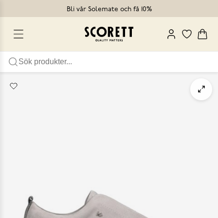
Bli vår Solemate och få 10%