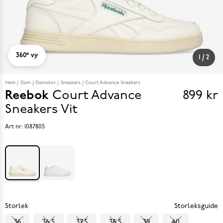
360° vy
1
/
2
Hem
Dam
Damskor
Sneakers
Court Advance Sneakers
Reebok
Court Advance
899 kr
Pris
Sneakers
Vit
899 k
Art nr:
1087805
Storlek
Storleksguide
36
36.5
37.5
38.5
39
40