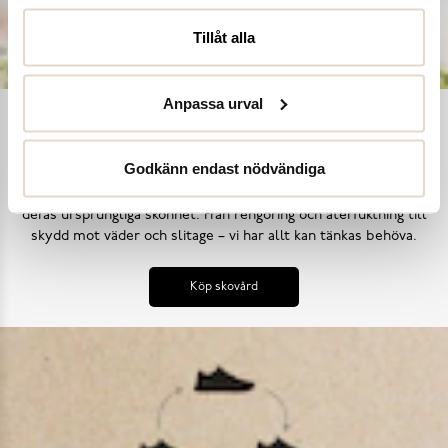
Tillåt alla
Anpassa urval
Ta hand om dina skor
Godkänn endast nödvändiga
Våra noggrant utvalda skovårdsprodukter är skapade för att
förlänga livslängden på dina skor samtidigt som de behåller
deras ursprungliga skönhet. Från rengöring och återfuktning till
skydd mot väder och slitage – vi har allt kan tänkas behöva.
Köp skovård