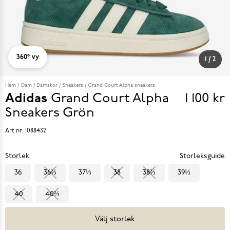
360° vy
1
/
2
Hem
Dam
Damskor
Sneakers
Grand Court Alpha sneakers
Adidas
Grand Court Alpha
1 100 kr
Pris
Sneakers
Grön
1 100 k
Art nr:
1088432
Storlek
Storleksguide
36
36⅔
37⅓
38
38⅔
39⅓
40
40⅔
Välj storlek