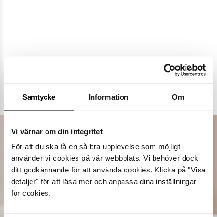
Populära varumärken
Samtycke
Information
Om
Dasia
K.Cobler
Novita
Sweek
Vi värnar om din integritet
För att du ska få en så bra upplevelse som möjligt
använder vi cookies på vår webbplats. Vi behöver dock
ditt godkännande för att använda cookies. Klicka på "Visa
detaljer" för att läsa mer och anpassa dina inställningar
för cookies.