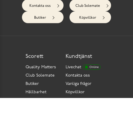
Kontakta oss
Club Solemate
Butiker
Köpvillkor
Scorett
Kundtjänst
Quality Matters
Livechat
Online
Club Solemate
Kontakta oss
Butiker
Vanliga frågor
Hållbarhet
Köpvillkor
Pressrum
Retur
Lediga jobb
Tillgänglighetsdirektiv
Integritetspolicy
Cookies