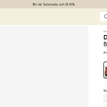
Bli vår Solemate och få 10%
He
D
B
Ar
St