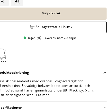
42
43
Välj storlek
Se lagerstatus i butik
I lager
Leverans inom 2-5 dagar
äder
oduktbeskrivning
assisk chelseaboots med ovandel i cognacsfärgat fint
alienskt skinn. En väldigt bekväm boots som är textil- och
innfodrad samt har en gummisula undertill. Klackhöjd 5 cm.
sia är designade skor...
Läs mer
ecifikationer