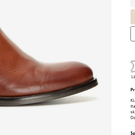
L
Pr
Kl
it
sk
Da
Sp