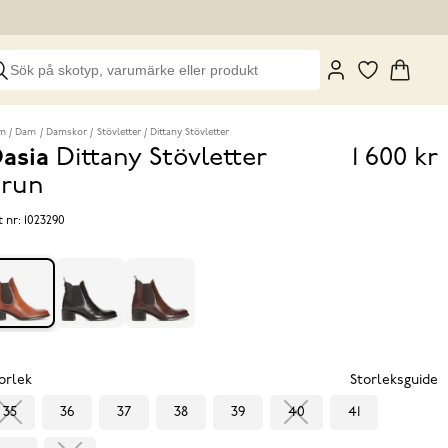
m
Dam
Damskor
Stövletter
Dittany Stövletter
asia
Dittany Stövletter
1 600 kr
Pris
run
1 600 k
t nr:
1023290
orlek
Storleksguide
35
36
37
38
39
40
41