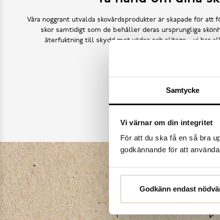
Våra noggrant utvalda skovårdsprodukter är skapade för att f
skor samtidigt som de behåller deras ursprungliga skönh
återfuktning till skydd mot väder och slitage – vi har a
Köp skovård
Samtycke
Vi värnar om din integritet
För att du ska få en så bra 
godkännande för att använda c
Godkänn endast nödvä