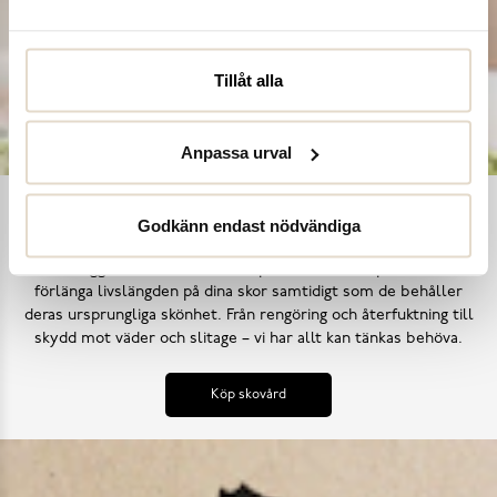
Tillåt alla
Anpassa urval
Ta hand om dina skor
Godkänn endast nödvändiga
Våra noggrant utvalda skovårdsprodukter är skapade för att
förlänga livslängden på dina skor samtidigt som de behåller
deras ursprungliga skönhet. Från rengöring och återfuktning till
skydd mot väder och slitage – vi har allt kan tänkas behöva.
Köp skovård