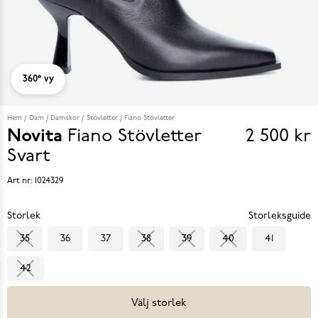
360° vy
Hem
Dam
Damskor
Stövletter
Fiano Stövletter
Novita
Fiano Stövletter
2 500 kr
Pris
Svart
2 500 k
Art nr:
1024329
Storlek
Storleksguide
35
36
37
38
39
40
41
42
Välj storlek