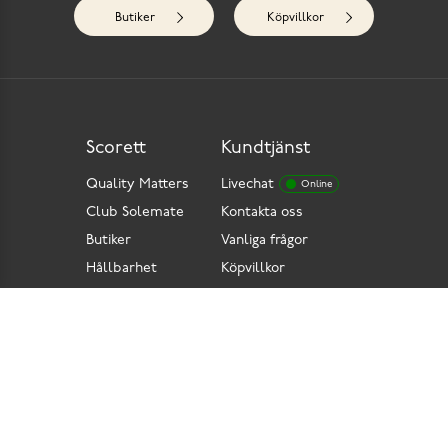
Butiker
Köpvillkor
Scorett
Kundtjänst
Quality Matters
Livechat
Online
Club Solemate
Kontakta oss
Butiker
Vanliga frågor
Hållbarhet
Köpvillkor
Pressrum
Retur
Lediga jobb
Tillgänglighetsdirektiv
Integritetspolicy
Cookies