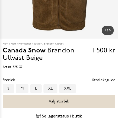
1
/
6
Hem
Herr
Herrkläder
Jackor
Brandon Ullväst
Canada Snow
Brandon
1 500 kr
Pris
Ullväst
Beige
1 500 k
Art nr:
5251137
Storlek
Storleksguide
S
M
L
XL
XXL
Välj storlek
Se lagerstatus i butik