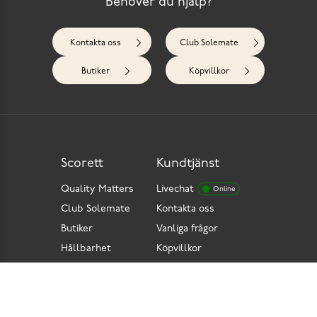
Behöver du hjälp?
Kontakta oss
Club Solemate
Butiker
Köpvillkor
Scorett
Kundtjänst
Quality Matters
Livechat
Online
Club Solemate
Kontakta oss
Butiker
Vanliga frågor
Hållbarhet
Köpvillkor
Pressrum
Retur
Lediga jobb
Tillgänglighetsdirektiv
Integritetspolicy