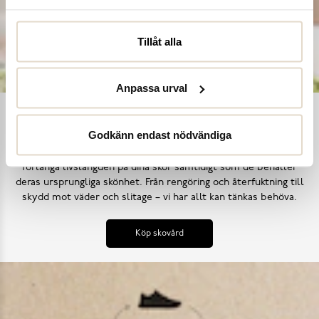
Tillåt alla
Anpassa urval
Ta hand om dina skor
Godkänn endast nödvändiga
Våra noggrant utvalda skovårdsprodukter är skapade för att
förlänga livslängden på dina skor samtidigt som de behåller
deras ursprungliga skönhet. Från rengöring och återfuktning till
skydd mot väder och slitage – vi har allt kan tänkas behöva.
Köp skovård