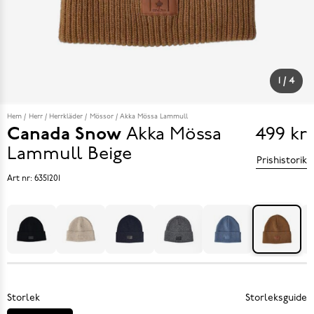
1
/
4
Hem
Herr
Herrkläder
Mössor
Akka Mössa Lammull
Canada Snow
Akka Mössa
499 kr
Pris
Lammull
Beige
Prishistorik
499 k
Art nr:
6351201
Storlek
Storleksguide