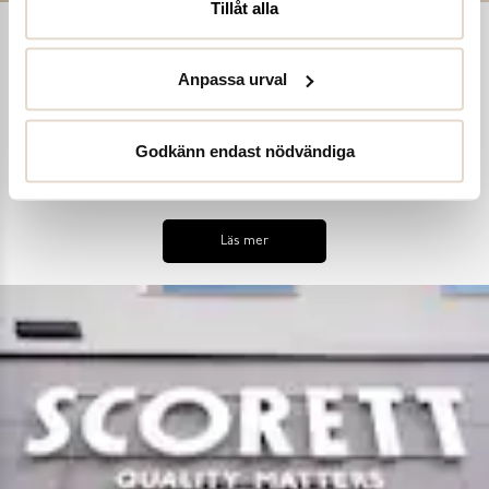
Tillåt alla
Shoe Reuse
Anpassa urval
Utifrån målet att inga skor ska bli till avfall i ett för tidigt
skede, samt uppmana till ett mer hållbart synsätt på skors
användning, har vi introducerat skoinlämningsboxar i alla våra
Godkänn endast nödvändiga
butiker. Detta är en del av vårt hållbarhetskoncept Shoe
Reuse.
Läs mer