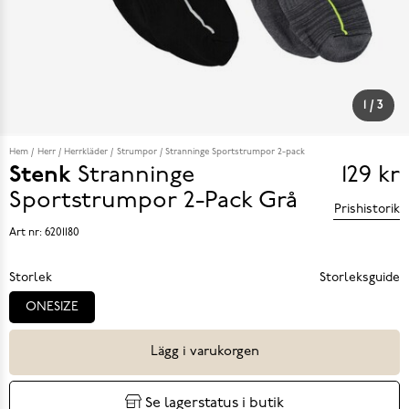
1
/
3
Hem
Herr
Herrkläder
Strumpor
Stranninge Sportstrumpor 2-pack
Stenk
Stranninge
129 kr
Pris
Sportstrumpor 2-Pack
Grå
Prishistorik
129 k
Art nr:
6201180
Storlek
Storleksguide
ONESIZE
Lägg i varukorgen
Se lagerstatus i butik