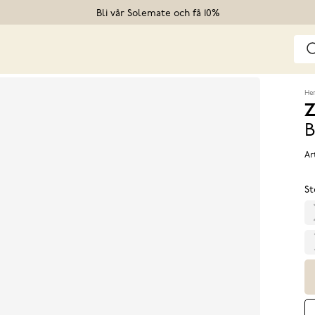
Bli vår Solemate och få 10%
He
Z
B
Ar
St