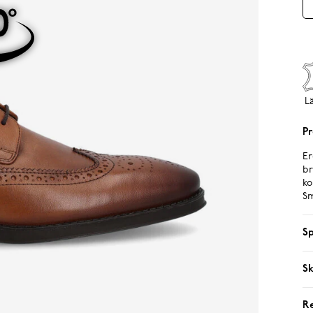
L
Pr
Er
br
ko
Sm
Sp
Sk
R