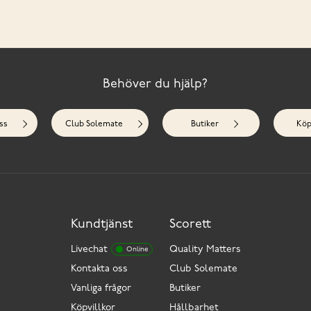
Behöver du hjälp?
ss
Club Solemate
Butiker
Köp
Kundtjänst
Scorett
Livechat
Quality Matters
Online
Kontakta oss
Club Solemate
Vanliga frågor
Butiker
Köpvillkor
Hållbarhet