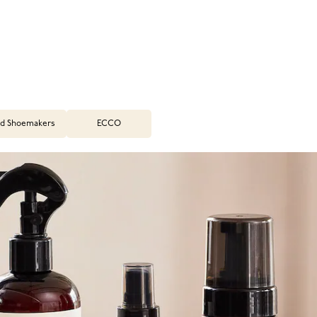
d Shoemakers
ECCO