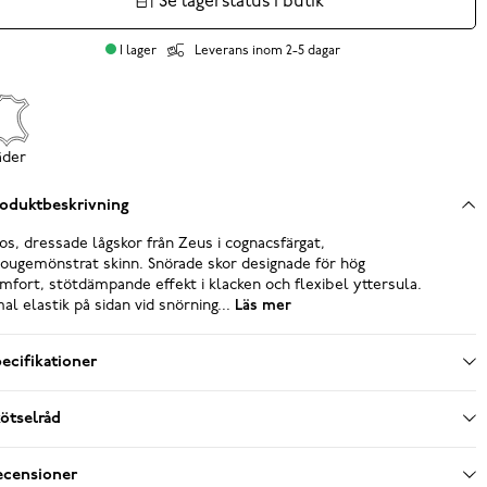
Se lagerstatus i butik
I lager
Leverans inom 2-5 dagar
äder
oduktbeskrivning
os, dressade lågskor från Zeus i cognacsfärgat,
ougemönstrat skinn. Snörade skor designade för hög
mfort, stötdämpande effekt i klacken och flexibel yttersula.
al elastik på sidan vid snörning...
Läs mer
ecifikationer
ötselråd
ecensioner