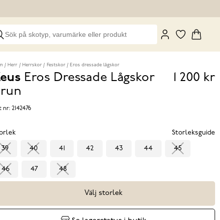
m
Herr
Herrskor
Festskor
Eros dressade lågskor
eus
Eros Dressade Lågskor
1 200 kr
Pris
run
1 200 k
t nr:
2142476
orlek
Storleksguide
39
40
41
42
43
44
45
46
47
48
Välj storlek