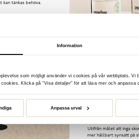
llt kan tänkas behöva.
Information
upplevelse som möjligt använder vi cookies på vår webbplats. Vi 
ookies. Klicka på "Visa detaljer" för att läsa mer och anpassa d
ndiga
Anpassa urval
Utifrån målet att inga skor
mer hållbart synsätt på sk