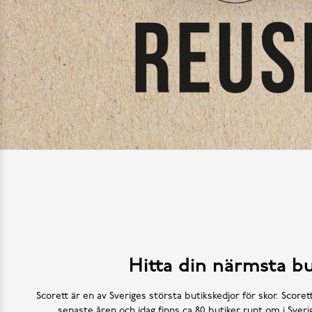
Hitta din närmsta bu
Scorett är en av Sveriges största butikskedjor för skor. Scoret
senaste åren och idag finns ca 80 butiker runt om i Sve