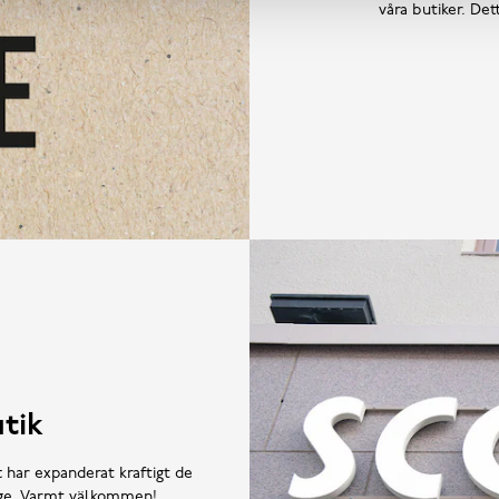
våra butiker. De
tik
t har expanderat kraftigt de
rige. Varmt välkommen!