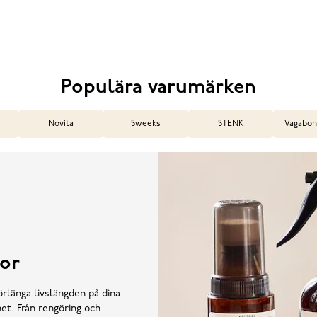
Populära varumärken
Novita
Sweeks
STENK
Vagabon
or
örlänga livslängden på dina
et. Från rengöring och