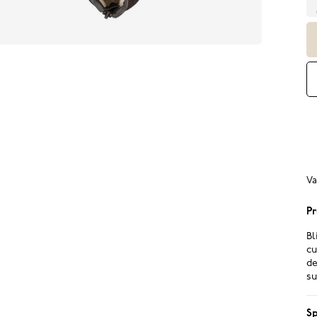
Va
Pr
Bl
cu
de
su
Sp