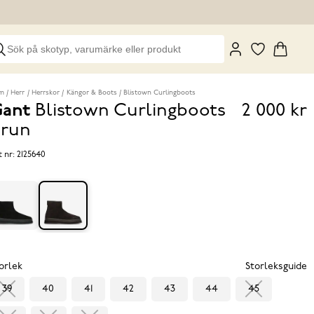
m
Herr
Herrskor
Kängor & Boots
Blistown Curlingboots
ant
Blistown Curlingboots
2 000 kr
Pris
run
2 000 k
t nr:
2125640
orlek
Storleksguide
39
40
41
42
43
44
45