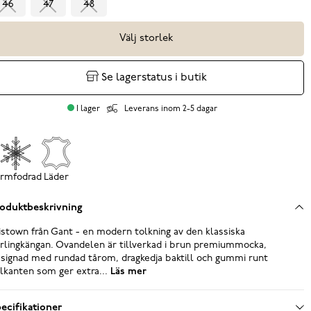
46
47
48
Välj storlek
Se lagerstatus i butik
I lager
Leverans inom 2-5 dagar
rmfodrad
Läder
oduktbeskrivning
istown från Gant - en modern tolkning av den klassiska
rlingkängan. Ovandelen är tillverkad i brun premiummocka,
signad med rundad tårom, dragkedja baktill och gummi runt
lkanten som ger extra...
Läs mer
ecifikationer