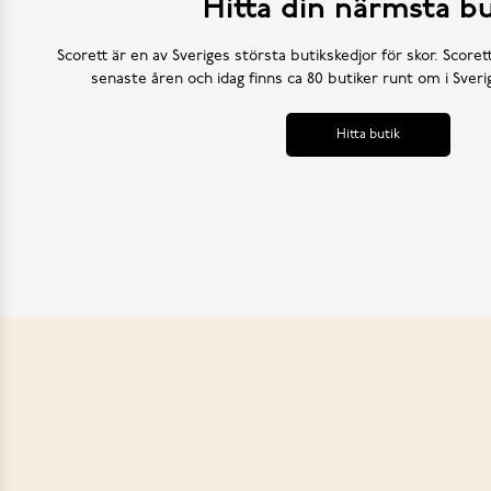
Hitta din närmsta bu
Scorett är en av Sveriges största butikskedjor för skor. Scoret
senaste åren och idag finns ca 80 butiker runt om i Sve
Hitta butik