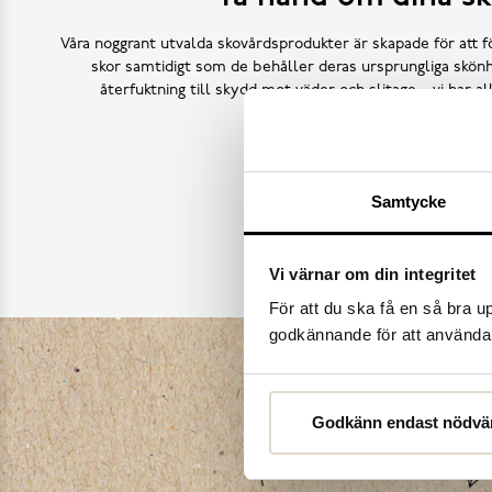
Våra noggrant utvalda skovårdsprodukter är skapade för att f
skor samtidigt som de behåller deras ursprungliga skönh
återfuktning till skydd mot väder och slitage – vi har a
Köp skovård
Samtycke
Vi värnar om din integritet
För att du ska få en så bra 
godkännande för att använda c
Godkänn endast nödvä