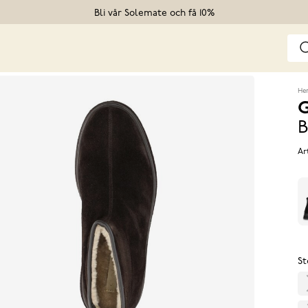
Bli vår Solemate och få 10%
He
G
B
Ar
St