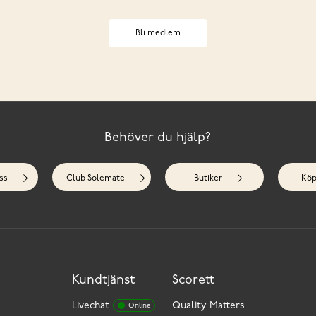
Bli medlem
Behöver du hjälp?
ss
Club Solemate
Butiker
Köp
Kundtjänst
Scorett
Livechat
Quality Matters
Online