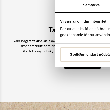
Samtycke
Vi värnar om din integritet
För att du ska få en så bra 
Ta hand om dina sk
godkännande för att använda c
Våra noggrant utvalda skovårdsprodukter är skapade för att f
skor samtidigt som de behåller deras ursprungliga skönh
återfuktning till skydd mot väder och slitage – vi har a
Godkänn endast nödvä
Köp skovård