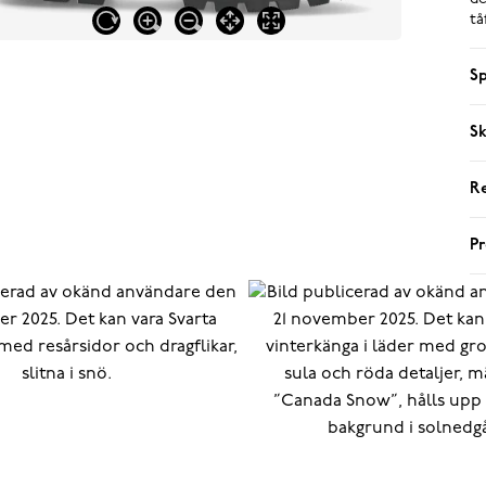
tå
Sp
Sk
R
P