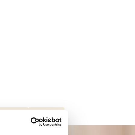
d Shoemakers
ECCO