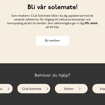
Bli vår solemate!
Som medlem i Club Solemate håller du dig uppdaterad med de
senaste nyheterna, får tillgång till exklusiva kampanjer och
bonuspoäng på allt du handlar. Som välkomstgåva ger vi dig
10% rabatt
på ett köp.
Bli medlem
Behöver du hjälp?
ss
Club Solemate
Butiker
Köp