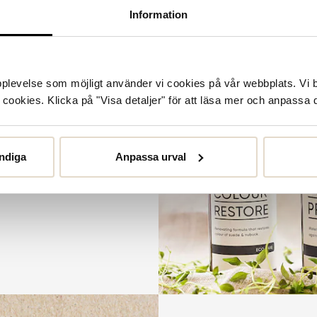
Information
upplevelse som möjligt använder vi cookies på vår webbplats. Vi 
or
ookies. Klicka på "Visa detaljer" för att läsa mer och anpassa d
örlänga livslängden på dina
et. Från rengöring och
llt kan tänkas behöva.
ndiga
Anpassa urval