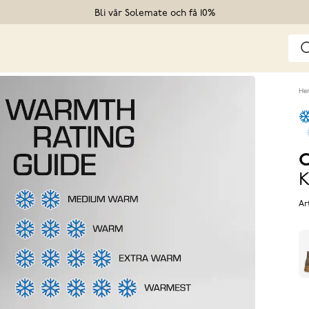
Bli vår Solemate och få 10%
He
C
K
Ar