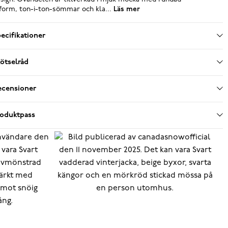
form, ton-i-ton-sömmar och kla...
Läs mer
ecifikationer
ötselråd
ecensioner
roduktpass