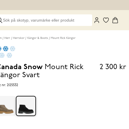
m
Herr
Herrskor
Kängor & Boots
Mount Rick Kängor
anada Snow
Mount Rick
2 300 kr
Pris
ängor
Svart
2 300 k
t nr:
2125532