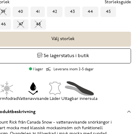
orlek
Storleksguide
39
40
41
42
43
44
45
46
47
48
Välj storlek
Se lagerstatus i butik
I lager
Leverans inom 2-5 dagar
rmfodrad
Vattenavvisande
Läder
Uttagbar innersula
oduktbeskrivning
unt Rick från Canada Snow - vattenavvisande snörkängor i
art mocka med klassisk mockasinsöm och funktionell
sign. Ovandelen är tillverkad i mjuk mocka med rundad