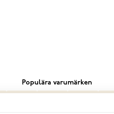
Populära varumärken
Novita
Sweeks
STENK
Vagabon