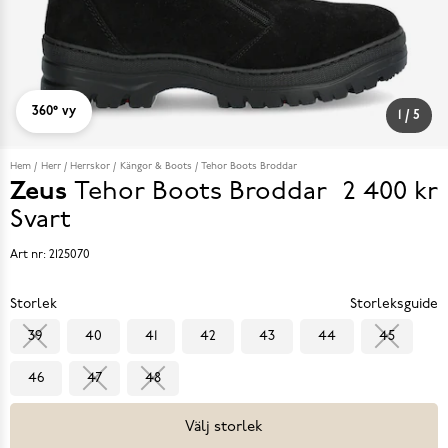
360° vy
1
/
5
Hem
Herr
Herrskor
Kängor & Boots
Tehor Boots Broddar
Zeus
Tehor Boots Broddar
2 400 kr
Pris
Svart
2 400 k
Art nr:
2125070
Storlek
Storleksguide
39
40
41
42
43
44
45
46
47
48
Välj storlek