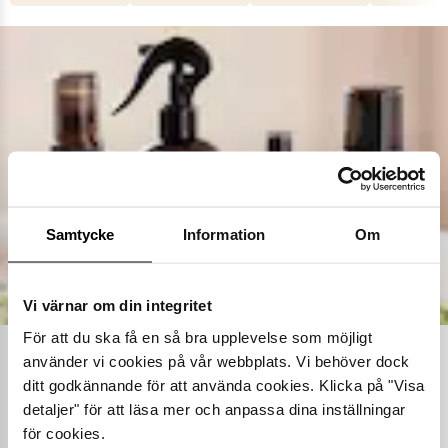
Samtycke
Information
Om
Vi värnar om din integritet
För att du ska få en så bra upplevelse som möjligt
använder vi cookies på vår webbplats. Vi behöver dock
Ta hand om dina skor
ditt godkännande för att använda cookies. Klicka på "Visa
detaljer" för att läsa mer och anpassa dina inställningar
Våra noggrant utvalda skovårdsprodukter är skapade för att
förlänga livslängden på dina skor samtidigt som de behåller
för cookies.