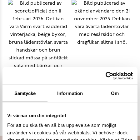
Samtycke
Information
Om
Populära varumärken
Vi värnar om din integritet
Dasia
K.Cobler
Novita
Sweek
För att du ska få en så bra upplevelse som möjligt
använder vi cookies på vår webbplats. Vi behöver dock