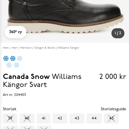
360° vy
1
/
2
Hem
Herr
Herrskor
Kängor & Boots
Williams Kängor
Canada Snow
Williams
2 000 kr
Pris
Kängor
Svart
2 000 k
Art nr:
2124403
Storlek
Storleksguide
39
40
41
42
43
44
45