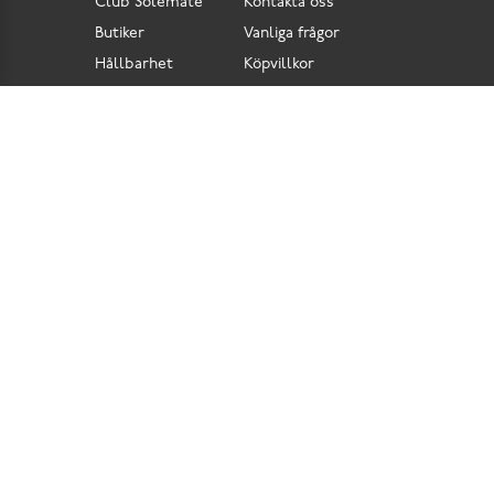
Club Solemate
Kontakta oss
Butiker
Vanliga frågor
Hållbarhet
Köpvillkor
Pressrum
Retur
Lediga jobb
Tillgänglighetsdirektiv
Integritetspolicy
Cookies
Scorett är en av Sveriges största butikskedjor för skor i butik och skor online. Vi
prioriterar hög kvalitet och erbjuder skor som är noggrant utvalda. I vårt breda sortiment