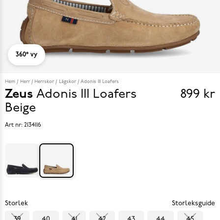
360° vy
Hem
Herr
Herrskor
Lågskor
Adonis III Loafers
Zeus
Adonis III Loafers
899 kr
Pris
Beige
899 k
Art nr:
2134116
Storlek
Storleksguide
39
40
41
42
43
44
45