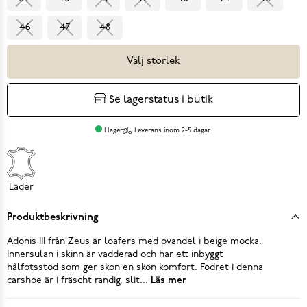
46
47
48
Välj storlek
Se lagerstatus i butik
I lager
Leverans inom 2-5 dagar
Läder
Produktbeskrivning
Adonis III från Zeus är loafers med ovandel i beige mocka.
Innersulan i skinn är vadderad och har ett inbyggt
hålfotsstöd som ger skon en skön komfort. Fodret i denna
carshoe är i fräscht randig, slit...
Läs mer