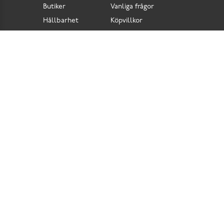
Butiker
Vanliga frågor
Hållbarhet
Köpvillkor
Pressrum
Retur
Lediga jobb
Tillgänglighetsdirektiv
Integritetspolicy
Cookies
Scorett är en av Sveriges största butikskedjor för skor i butik och skor online. Vi
prioriterar hög kvalitet och erbjuder skor som är noggrant utvalda. I vårt breda sortiment
hittar du skor för olika tillfällen och stilar. Vi värnar dessutom om komfort när det gäller