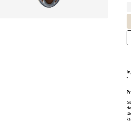
In
Pr
Gl
de
lä
kä