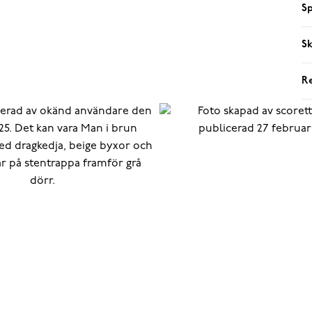
Sp
Sk
R