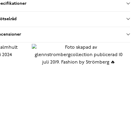
ecifikationer
ötselråd
ecensioner