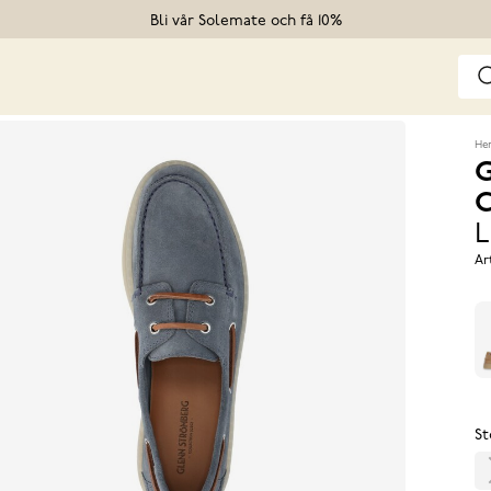
Bli vår Solemate och få 10%
He
G
C
L
Ar
St