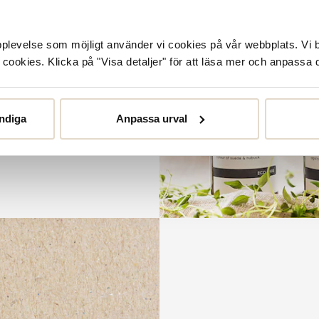
or
örlänga livslängden på dina
upplevelse som möjligt använder vi cookies på vår webbplats. Vi 
et. Från rengöring och
ookies. Klicka på "Visa detaljer" för att läsa mer och anpassa d
llt kan tänkas behöva.
ndiga
Anpassa urval