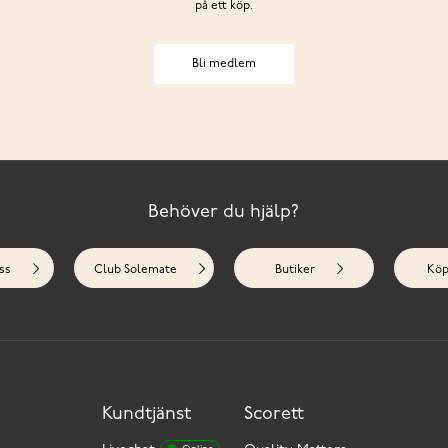
på ett köp.
Bli medlem
Behöver du hjälp?
ss
Club Solemate
Butiker
Köp
Kundtjänst
Scorett