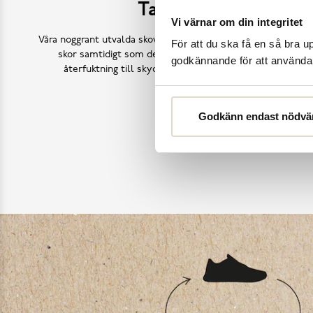
Ta hand om dina sk
Vi värnar om din integritet
Våra noggrant utvalda skovårdsprodukter är skapade för att f
För att du ska få en så bra 
skor samtidigt som de behåller deras ursprungliga skönh
godkännande för att använda c
återfuktning till skydd mot väder och slitage – vi har a
Köp skovård
Godkänn endast nödvä