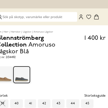
m
Herr
Herrskor
Lågskor
Amoruso Lågskor
lennströmberg
1 400 kr
Pris
ollection
Amoruso
1 400 k
ågskor
Blå
t nr:
2134492
orlek
Storleksguide
39
40
41
42
43
44
45