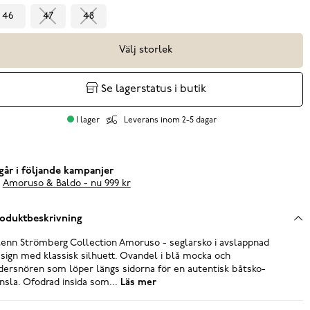
46
47
48
Välj storlek
Se lagerstatus i butik
I lager
Leverans inom 2-5 dagar
går i följande kampanjer
Amoruso & Baldo - nu 999 kr
oduktbeskrivning
enn Strömberg Collection Amoruso - seglarsko i avslappnad
sign med klassisk silhuett. Ovandel i blå mocka och
dersnören som löper längs sidorna för en autentisk båtsko-
nsla. Ofodrad insida som...
Läs mer