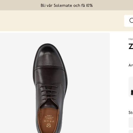
Bli vår Solemate och få 10%
He
Z
Ar
St