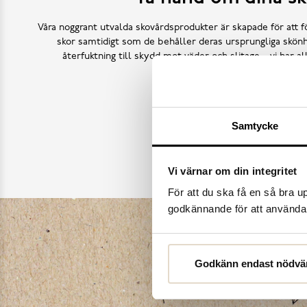
Våra noggrant utvalda skovårdsprodukter är skapade för att f
skor samtidigt som de behåller deras ursprungliga skönh
återfuktning till skydd mot väder och slitage – vi har a
Köp skovård
Samtycke
Vi värnar om din integritet
För att du ska få en så bra 
godkännande för att använda c
Godkänn endast nödvä