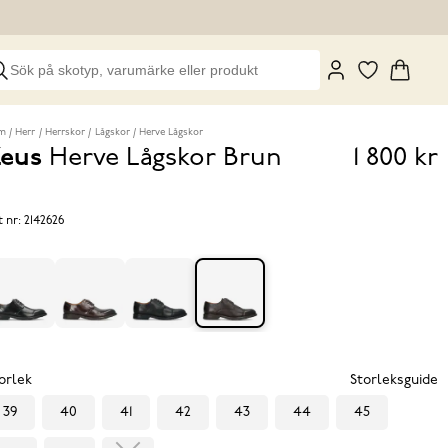
m
Herr
Herrskor
Lågskor
Herve Lågskor
eus
Herve Lågskor
Brun
1 800 kr
Pris
1 800 k
t nr:
2142626
orlek
Storleksguide
39
40
41
42
43
44
45