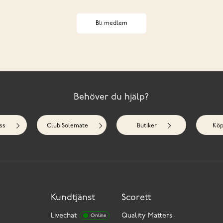
Bli medlem
Behöver du hjälp?
ss
Club Solemate
Butiker
Köp
Kundtjänst
Scorett
Livechat
Quality Matters
Online