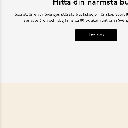
Hitta din närmsta bu
Scorett är en av Sveriges största butikskedjor för skor. Scoret
senaste åren och idag finns ca 80 butiker runt om i Sve
Hitta butik