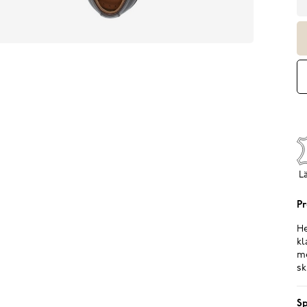
L
Pr
He
kl
me
sk
Sp