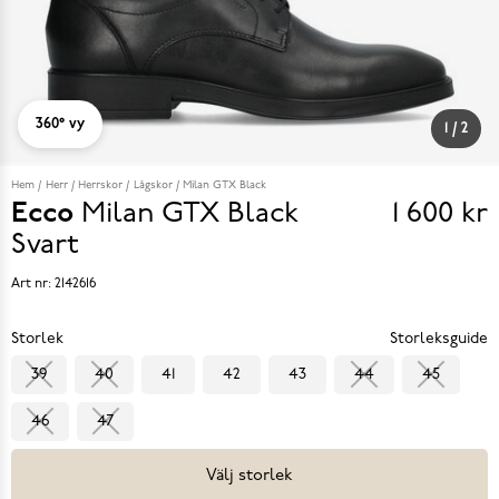
360° vy
1
/
2
Hem
Herr
Herrskor
Lågskor
Milan GTX Black
Ecco
Milan GTX Black
1 600 kr
Pris
Svart
1 600 k
Art nr:
2142616
Storlek
Storleksguide
39
40
41
42
43
44
45
46
47
Välj storlek