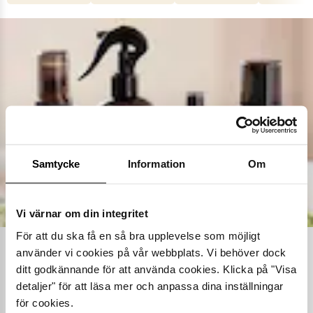
Samtycke
Information
Om
Vi värnar om din integritet
För att du ska få en så bra upplevelse som möjligt
använder vi cookies på vår webbplats. Vi behöver dock
Ta hand om dina skor
ditt godkännande för att använda cookies. Klicka på "Visa
detaljer" för att läsa mer och anpassa dina inställningar
Våra noggrant utvalda skovårdsprodukter är skapade för att
förlänga livslängden på dina skor samtidigt som de behåller
för cookies.