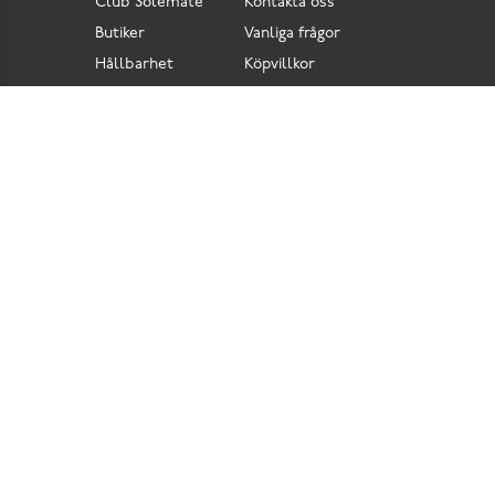
Club Solemate
Kontakta oss
Butiker
Vanliga frågor
Hållbarhet
Köpvillkor
Pressrum
Retur
Lediga jobb
Tillgänglighetsdirektiv
Integritetspolicy
Cookies
Scorett är en av Sveriges största butikskedjor för skor i butik och skor online. Vi
prioriterar hög kvalitet och erbjuder skor som är noggrant utvalda. I vårt breda sortiment