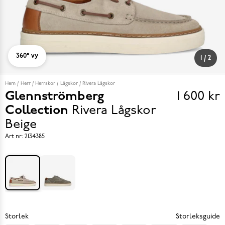
360° vy
1
/
2
Hem
Herr
Herrskor
Lågskor
Rivera Lågskor
Glennströmberg
1 600 kr
Pris
Collection
Rivera Lågskor
1 600 k
Beige
Art nr:
2134385
Storlek
Storleksguide