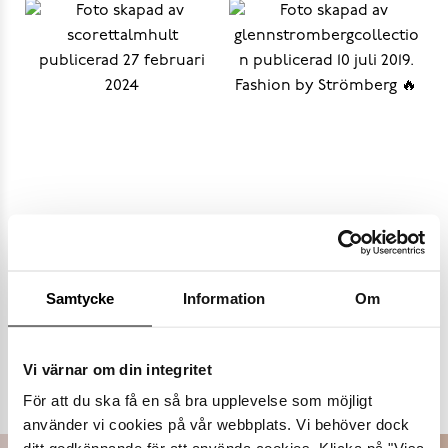
Samtycke
Information
Om
Populära varumärken
Vi värnar om din integritet
Dasia
K.Cobler
Novita
Sweek
För att du ska få en så bra upplevelse som möjligt
använder vi cookies på vår webbplats. Vi behöver dock