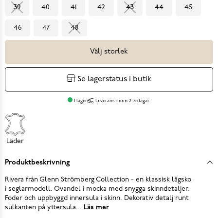
39
40
41
42
43
44
45
46
47
48
Välj storlek
Se lagerstatus i butik
I lager
Leverans inom 2-5 dagar
Läder
Produktbeskrivning
Rivera från Glenn Strömberg Collection - en klassisk lågsko
i seglarmodell. Ovandel i mocka med snygga skinndetaljer.
Foder och uppbyggd innersula i skinn. Dekorativ detalj runt
sulkanten på yttersula...
Läs mer