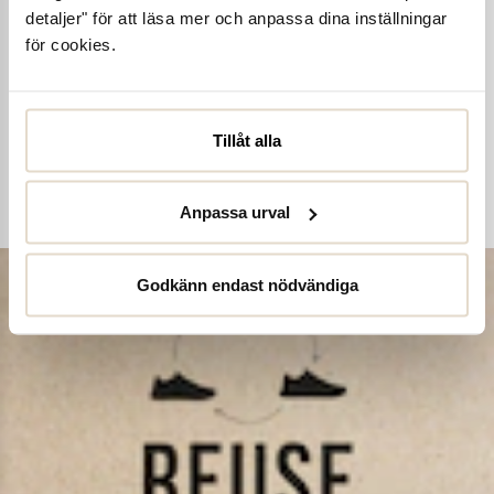
detaljer" för att läsa mer och anpassa dina inställningar
Ta hand om dina skor
för cookies.
Våra noggrant utvalda skovårdsprodukter är skapade för att
förlänga livslängden på dina skor samtidigt som de behåller
deras ursprungliga skönhet. Från rengöring och återfuktning till
Tillåt alla
skydd mot väder och slitage – vi har allt kan tänkas behöva.
Köp skovård
Anpassa urval
Godkänn endast nödvändiga