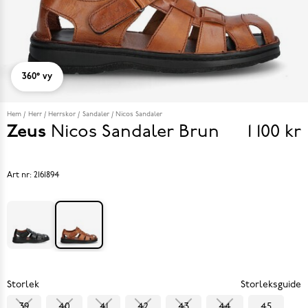
360° vy
Hem
Herr
Herrskor
Sandaler
Nicos Sandaler
Zeus
Nicos Sandaler
Brun
1 100 kr
Pris
1 100 k
Art nr:
2161894
Storlek
Storleksguide
39
40
41
42
43
44
45