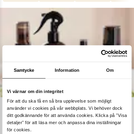
Samtycke
Information
Om
Vi värnar om din integritet
För att du ska få en så bra upplevelse som möjligt
använder vi cookies på vår webbplats. Vi behöver dock
Ta hand om dina skor
ditt godkännande för att använda cookies. Klicka på "Visa
detaljer" för att läsa mer och anpassa dina inställningar
Våra noggrant utvalda skovårdsprodukter är skapade för att
förlänga livslängden på dina skor samtidigt som de behåller
för cookies.