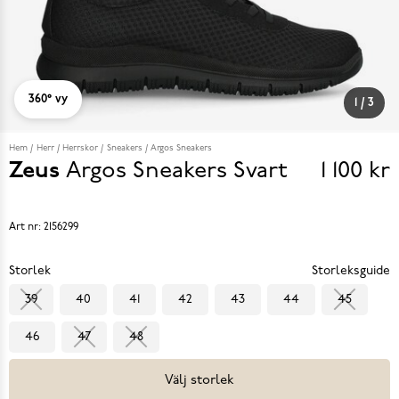
360° vy
1
/
3
Hem
Herr
Herrskor
Sneakers
Argos Sneakers
Zeus
Argos Sneakers
Svart
1 100 kr
Pris
1 100 k
Art nr:
2156299
Storlek
Storleksguide
39
40
41
42
43
44
45
46
47
48
Välj storlek