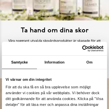
Ta hand om dina skor
Våra noggrant utvalda skovårdsprodukter är skapade för att
förlänga livslängden på dina skor samtidigt som de behåller
deras ursprungliga skönhet. Från rengöring och återfuktning till
skydd mot väder och slitage – vi har allt kan tänkas behöva.
Samtycke
Information
Om
Köp skovård
Vi värnar om din integritet
För att du ska få en så bra upplevelse som möjligt
använder vi cookies på vår webbplats. Vi behöver dock
ditt godkännande för att använda cookies. Klicka på "Visa
detaljer" för att läsa mer och anpassa dina inställningar