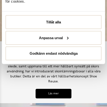
för cookies.
Tillåt alla
Anpassa urval
Shoe Reuse
Godkänn endast nödvändiga
Utifrån målet att inga skor ska bli till avfall i ett för tidigt
skede, samt uppmana till ett mer hållbart synsätt på skors
användning, har vi introducerat skoinlämningsboxar i alla våra
butiker. Detta är en del av vårt hållbarhetskoncept Shoe
Reuse.
Läs mer