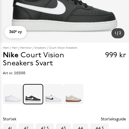
360° vy
1
/
2
Hem
Herr
Herrskor
Sneakers
Court Vision Sneakers
Nike
Court Vision
999 kr
Pris
Sneakers
Svart
999 k
Art nr:
2155593
Storlek
Storleksguide
41
42
42.5
43
44
44.5