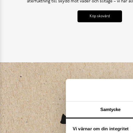
återfuktning till skydd mot väder och slitage – vi har a
Köp skovård
Samtycke
Vi värnar om din integritet