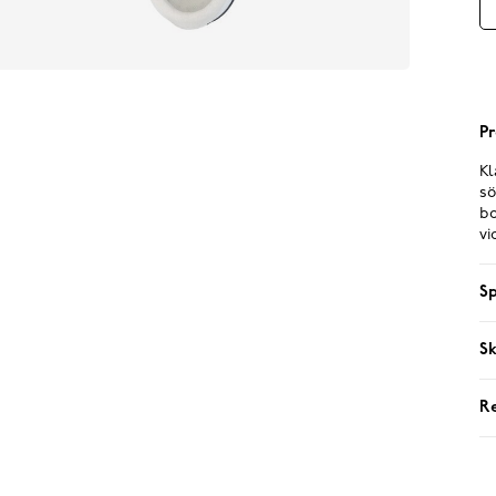
Pr
Kl
sö
bo
vi
Sp
Sk
R