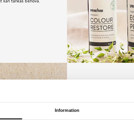
llt kan tänkas behöva.
Information
Utifrån målet att inga skor
mer hållbart synsätt på sk