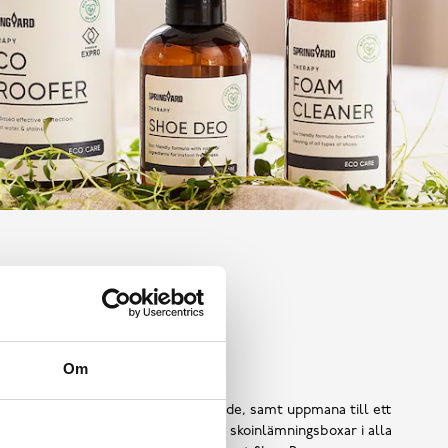
Shoe Reuse
Om
 ska bli till avfall i ett för tidigt skede, samt uppmana till ett
ors användning, har vi introducerat skoinlämningsboxar i alla