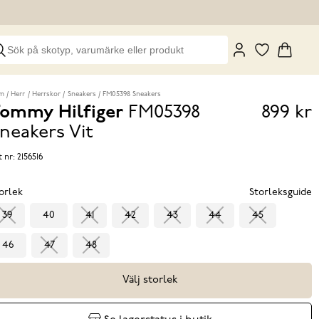
m
Herr
Herrskor
Sneakers
FM05398 Sneakers
ommy Hilfiger
FM05398
899 kr
Pris
neakers
Vit
899 k
t nr:
2156516
orlek
Storleksguide
39
40
41
42
43
44
45
46
47
48
Välj storlek