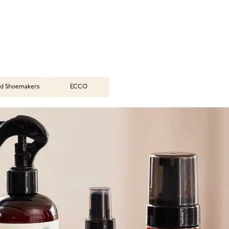
d Shoemakers
ECCO