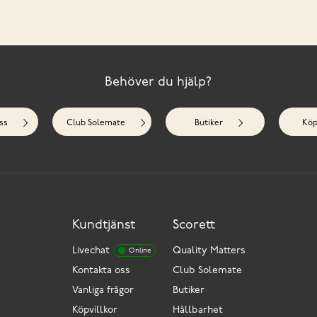
Behöver du hjälp?
ss
Club Solemate
Butiker
Köp
Kundtjänst
Scorett
Livechat
Quality Matters
Online
Kontakta oss
Club Solemate
Vanliga frågor
Butiker
Köpvillkor
Hållbarhet