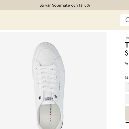
Bli vår Solemate och få 10%
He
T
S
Ar
St