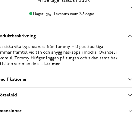
Se lagerstatus i butik
I lager
Leverans inom 2-5 dagar
oduktbeskrivning
assiska vita tygsneakers från Tommy Hilfiger. Sportiga
mmar framtill vid tån och snygg hälkappa i mocka. Ovandel i
mmul, Tommy Hilfiger loggan på tungan och sidan samt bak
d hälen ser man de s...
Läs mer
ecifikationer
ötselråd
ecensioner