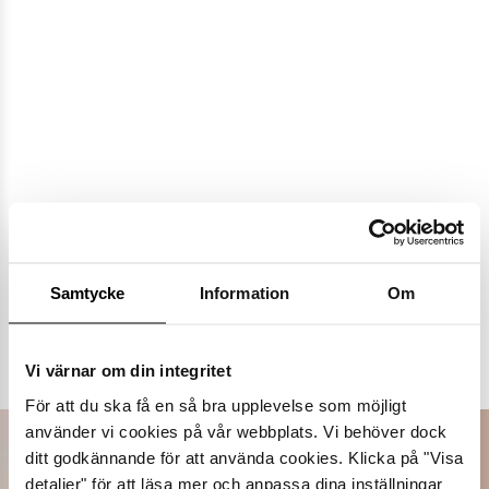
Samtycke
Information
Om
Populära varumärken
Dasia
K.Cobler
Novita
Sweek
Vi värnar om din integritet
För att du ska få en så bra upplevelse som möjligt
använder vi cookies på vår webbplats. Vi behöver dock
ditt godkännande för att använda cookies. Klicka på "Visa
detaljer" för att läsa mer och anpassa dina inställningar