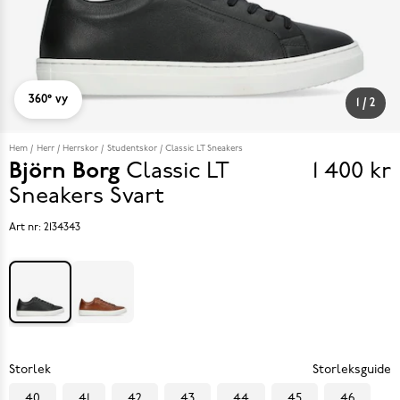
360° vy
1
/
2
Hem
Herr
Herrskor
Studentskor
Classic LT Sneakers
Björn Borg
Classic LT
1 400 kr
Pris
Sneakers
Svart
1 400 k
Art nr:
2134343
Storlek
Storleksguide
40
41
42
43
44
45
46