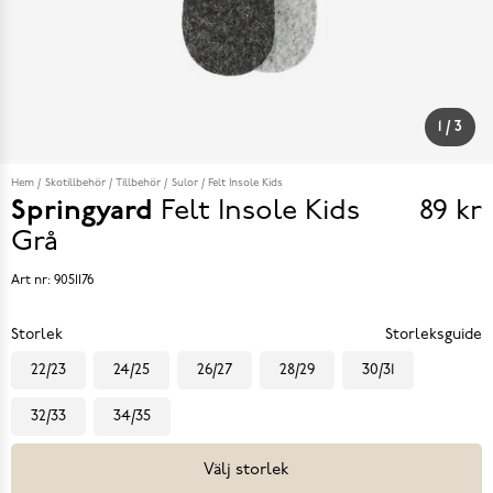
1
/
3
Hem
Skotillbehör
Tillbehör
Sulor
Felt Insole Kids
Springyard
Felt Insole Kids
89 kr
Pris
Grå
89 k
Art nr:
9051176
Storlek
Storleksguide
22/23
24/25
26/27
28/29
30/31
32/33
34/35
Välj storlek