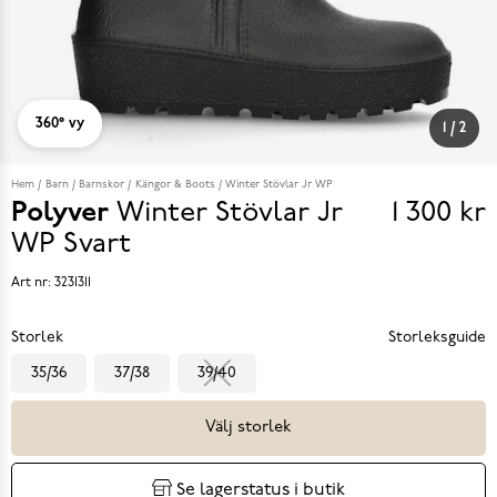
360° vy
1
/
2
Hem
Barn
Barnskor
Kängor & Boots
Winter Stövlar Jr WP
Polyver
Winter Stövlar Jr
1 300 kr
Pris
WP
Svart
1 300 k
Art nr:
3231311
Storlek
Storleksguide
35/36
37/38
39/40
Välj storlek
Se lagerstatus i butik