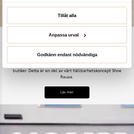
Tillåt alla
Anpassa urval
Shoe Reuse
Utifrån målet att inga skor ska bli till avfall i ett för tidigt
Godkänn endast nödvändiga
skede, samt uppmana till ett mer hållbart synsätt på skors
användning, har vi introducerat skoinlämningsboxar i alla våra
butiker. Detta är en del av vårt hållbarhetskoncept Shoe
Reuse.
Läs mer