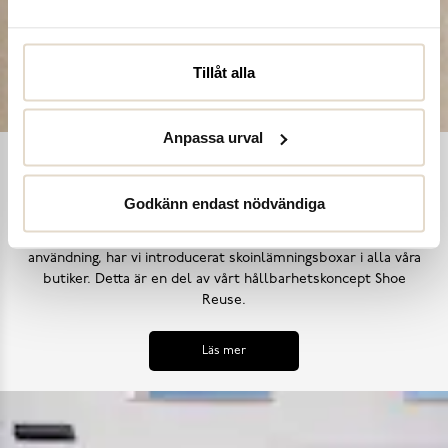
Tillåt alla
Anpassa urval
Shoe Reuse
Godkänn endast nödvändiga
Utifrån målet att inga skor ska bli till avfall i ett för tidigt
skede, samt uppmana till ett mer hållbart synsätt på skors
användning, har vi introducerat skoinlämningsboxar i alla våra
butiker. Detta är en del av vårt hållbarhetskoncept Shoe
Reuse.
Läs mer