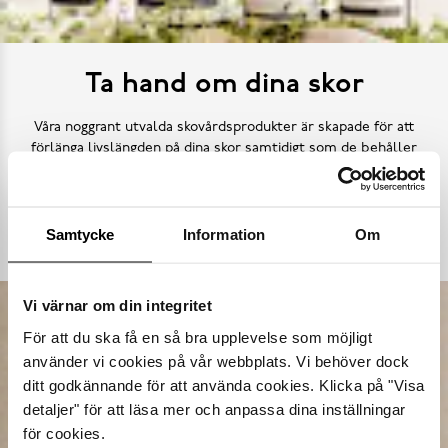
Ta hand om dina skor
Våra noggrant utvalda skovårdsprodukter är skapade för att
förlänga livslängden på dina skor samtidigt som de behåller
deras ursprungliga skönhet. Från rengöring och återfuktning till
skydd mot väder och slitage – vi har allt kan tänkas behöva.
Samtycke
Information
Om
Köp skovård
Vi värnar om din integritet
För att du ska få en så bra upplevelse som möjligt
använder vi cookies på vår webbplats. Vi behöver dock
ditt godkännande för att använda cookies. Klicka på "Visa
detaljer" för att läsa mer och anpassa dina inställningar
för cookies.