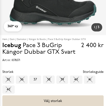
360° vy
1
/
3
Hem
Dam
Damskor
Kängor & Boots
Pace 3 BuGrip Kängor Dubbar GTX
Icebug
Pace 3 BuGrip
2 400 kr
Pris
Kängor Dubbar GTX
Svart
2 400 k
Art nr:
1076571
Storlek
Storleksguide
35
36
37
38
39
40
41
42
Välj storlek