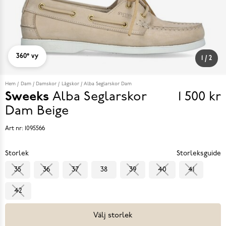
360° vy
1
/
2
Hem
Dam
Damskor
Lågskor
Alba Seglarskor Dam
Sweeks
Alba Seglarskor
1 500 kr
Pris
Dam
Beige
1 500 k
Art nr:
1095566
Storlek
Storleksguide
35
36
37
38
39
40
41
42
Välj storlek