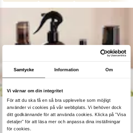
Samtycke
Information
Om
Vi värnar om din integritet
För att du ska få en så bra upplevelse som möjligt
använder vi cookies på vår webbplats. Vi behöver dock
Ta hand om dina skor
ditt godkännande för att använda cookies. Klicka på "Visa
detaljer" för att läsa mer och anpassa dina inställningar
Våra noggrant utvalda skovårdsprodukter är skapade för att
förlänga livslängden på dina skor samtidigt som de behåller
för cookies.