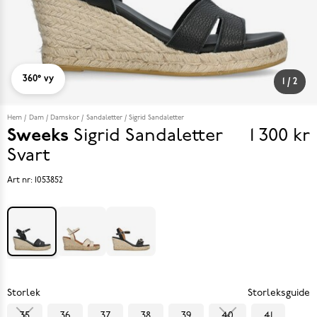
360° vy
1
/
2
Hem
Dam
Damskor
Sandaletter
Sigrid Sandaletter
Sweeks
Sigrid Sandaletter
1 300 kr
Pris
Svart
1 300 k
Art nr:
1053852
Storlek
Storleksguide
35
36
37
38
39
40
41