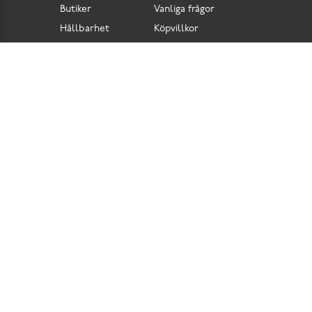
Butiker
Vanliga frågor
Hållbarhet
Köpvillkor
Pressrum
Retur
Lediga jobb
Tillgänglighetsdirektiv
Integritetspolicy
Cookies
Scorett är en av Sveriges största butikskedjor för skor i butik och skor online. Vi
prioriterar hög kvalitet och erbjuder skor som är noggrant utvalda. I vårt breda sortiment
hittar du skor för olika tillfällen och stilar. Vi värnar dessutom om komfort när det gäller