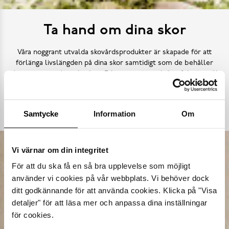
Ta hand om dina skor
Våra noggrant utvalda skovårdsprodukter är skapade för att
förlänga livslängden på dina skor samtidigt som de behåller
deras ursprungliga skönhet. Från rengöring och återfuktning till
skydd mot väder och slitage – vi har allt kan tänkas behöva.
Köp skovård
Samtycke
Information
Om
Vi värnar om din integritet
För att du ska få en så bra upplevelse som möjligt
använder vi cookies på vår webbplats. Vi behöver dock
ditt godkännande för att använda cookies. Klicka på "Visa
detaljer" för att läsa mer och anpassa dina inställningar
för cookies.