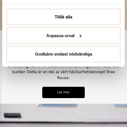
Tillåt alla
Anpassa urval
Shoe Reuse
Godkänn endast nödvändiga
Utifrån målet att inga skor ska bli till avfall i ett för tidigt
skede, samt uppmana till ett mer hållbart synsätt på skors
användning, har vi introducerat skoinlämningsboxar i alla våra
butiker. Detta är en del av vårt hållbarhetskoncept Shoe
Reuse.
Läs mer