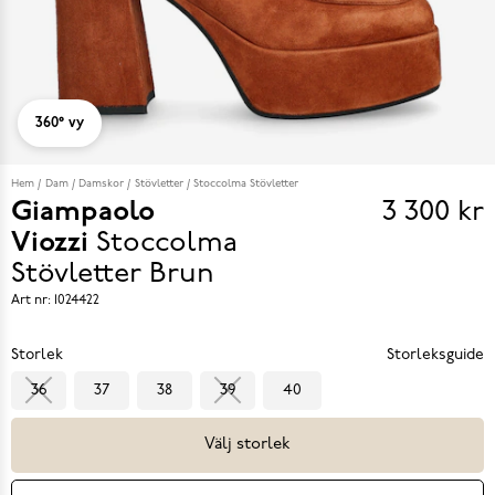
360° vy
Hem
Dam
Damskor
Stövletter
Stoccolma Stövletter
Giampaolo
3 300 kr
Pris
Viozzi
Stoccolma
3 300 k
Stövletter
Brun
Art nr:
1024422
Storlek
Storleksguide
36
37
38
39
40
Välj storlek