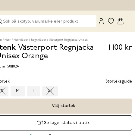
m
Herr
Herrkläder
Regnkläder
Västerport Regnjacka Unisex
tenk
Västerport Regnjacka
1 100 kr
Pris
nisex
Orange
1 100 k
t nr:
5011024
orlek
Storleksguide
S
M
L
XL
Välj storlek
Se lagerstatus i butik