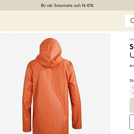
Bli vår Solemate och få 10%
He
S
U
Ar
St