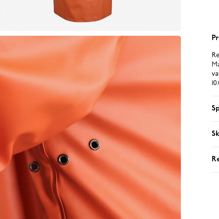
Pr
Re
Ma
va
10
Sp
Sk
R