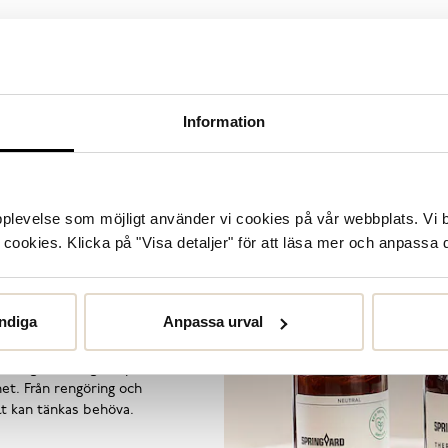
Populära varumärken
Information
Novita
Sweeks
STENK
Vagabon
upplevelse som möjligt använder vi cookies på vår webbplats. Vi 
ookies. Klicka på "Visa detaljer" för att läsa mer och anpassa d
or
ndiga
Anpassa urval
örlänga livslängden på dina
et. Från rengöring och
llt kan tänkas behöva.