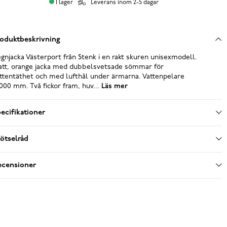
I lager
Leverans inom 2-5 dagar
oduktbeskrivning
gnjacka Västerport från Stenk i en rakt skuren unisexmodell.
tt, orange jacka med dubbelsvetsade sömmar för
ttentäthet och med lufthål under ärmarna. Vattenpelare
.000 mm. Två fickor fram, huv...
Läs mer
ecifikationer
ötselråd
ecensioner