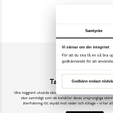
Samtycke
Dasia
K.Cobler
Vi värnar om din integritet
För att du ska få en så bra 
godkännande för att använda c
Ta hand om dina sk
Godkänn endast nödvä
Våra noggrant utvalda skovårdsprodukter är skapade för att f
skor samtidigt som de behåller deras ursprungliga skönh
återfuktning till skydd mot väder och slitage – vi har a