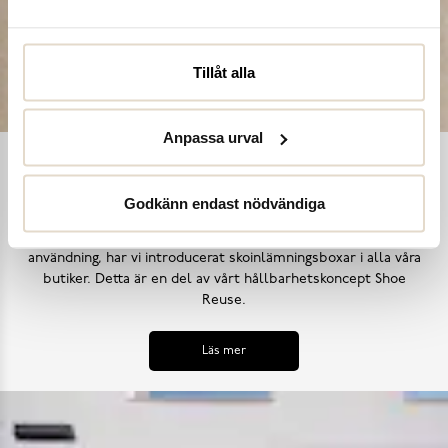
Tillåt alla
Anpassa urval
Shoe Reuse
Godkänn endast nödvändiga
Utifrån målet att inga skor ska bli till avfall i ett för tidigt
skede, samt uppmana till ett mer hållbart synsätt på skors
användning, har vi introducerat skoinlämningsboxar i alla våra
butiker. Detta är en del av vårt hållbarhetskoncept Shoe
Reuse.
Läs mer