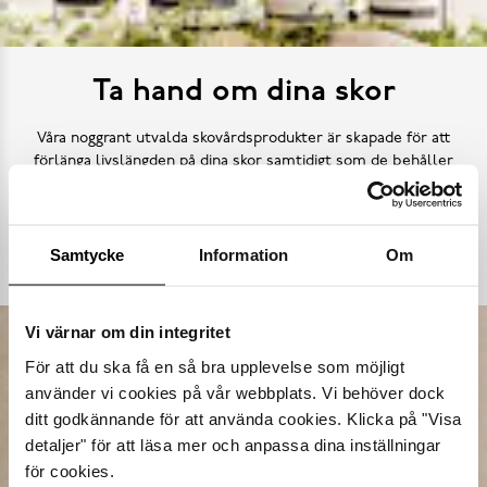
Ta hand om dina skor
Våra noggrant utvalda skovårdsprodukter är skapade för att
förlänga livslängden på dina skor samtidigt som de behåller
deras ursprungliga skönhet. Från rengöring och återfuktning till
skydd mot väder och slitage – vi har allt kan tänkas behöva.
Samtycke
Information
Om
Köp skovård
Vi värnar om din integritet
För att du ska få en så bra upplevelse som möjligt
använder vi cookies på vår webbplats. Vi behöver dock
ditt godkännande för att använda cookies. Klicka på "Visa
detaljer" för att läsa mer och anpassa dina inställningar
för cookies.