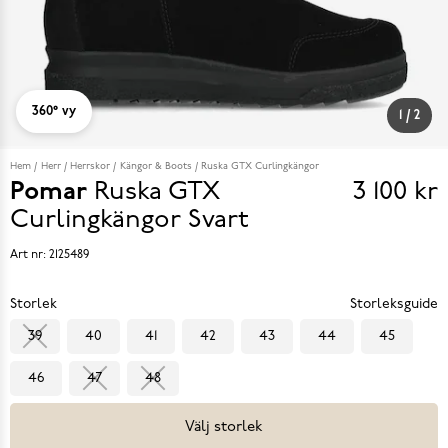
360° vy
1
/
2
Hem
Herr
Herrskor
Kängor & Boots
Ruska GTX Curlingkängor
Pomar
Ruska GTX
3 100 kr
Pris
Curlingkängor
Svart
3 100 k
Art nr:
2125489
Storlek
Storleksguide
39
40
41
42
43
44
45
46
47
48
Välj storlek