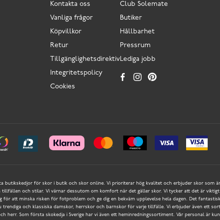
Kontakta oss
Club Solemate
Vanliga frågor
Butiker
Köpvillkor
Hållbarhet
Retur
Pressrum
Tillgänglighetsdirektiv
Lediga jobb
Integritetspolicy
Cookies
ta butikskedjor för skor i butik och skor online. Vi prioriterar hög kvalitet och erbjuder skor som ä
a tillfällen och stilar. Vi värnar dessutom om komfort när det gäller skor. Vi tycker att det är vik
ör att minska risken för fotproblem och ge dig en bekväm upplevelse hela dagen. Det fantastisk
du trendiga och klassiska damskor, herrskor och barnskor för varje tillfälle. Vi erbjuder även ett so
h herr. Som första skokedja i Sverige har vi även ett heminredningssortiment. Vår personal är kunn