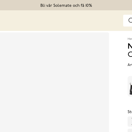
Bli vår Solemate och få 10%
He
N
C
Ar
St