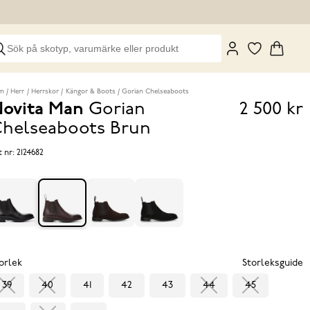
m
Herr
Herrskor
Kängor & Boots
Gorian Chelseaboots
ovita Man
Gorian
2 500 kr
Pris
helseaboots
Brun
2 500 k
t nr:
2124682
orlek
Storleksguide
39
40
41
42
43
44
45