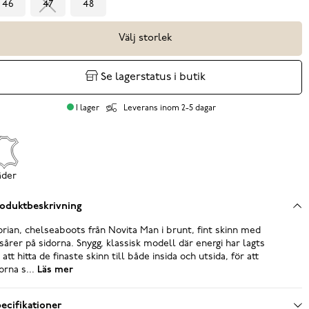
46
47
48
Välj storlek
Se lagerstatus i butik
I lager
Leverans inom 2-5 dagar
äder
oduktbeskrivning
rian, chelseaboots från Novita Man i brunt, fint skinn med
sårer på sidorna. Snygg, klassisk modell där energi har lagts
 att hitta de finaste skinn till både insida och utsida, för att
orna s...
Läs mer
ecifikationer