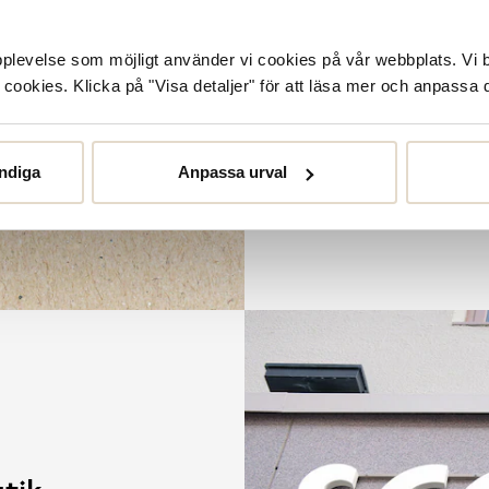
Utifrån målet att inga skor
upplevelse som möjligt använder vi cookies på vår webbplats. Vi 
mer hållbart synsätt på sk
ookies. Klicka på "Visa detaljer" för att läsa mer och anpassa d
våra butiker. De
ndiga
Anpassa urval