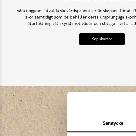
Våra noggrant utvalda skovårdsprodukter är skapade för att f
skor samtidigt som de behåller deras ursprungliga skönh
återfuktning till skydd mot väder och slitage – vi har a
Köp skovård
Samtycke