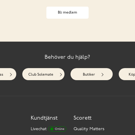
Bli medlem
Behöver du hjälp?
ss
Club Solemate
Butiker
Köp
Kundtjänst
Scorett
Livechat
Quality Matters
Online