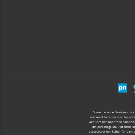
Scorett är en av Sveriges störs
sortiment hittar du skor för olik
och som har sulor med dämpning f
din personliga stil. Här hittar 
accessoarer och kläder för dam oc