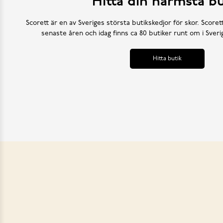
Hitta din närmsta bu
Scorett är en av Sveriges största butikskedjor för skor. Scoret
senaste åren och idag finns ca 80 butiker runt om i Sve
Hitta butik