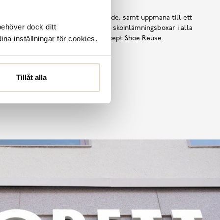
 ska bli till avfall i ett för tidigt skede, samt uppmana till ett
behöver dock ditt
ors användning, har vi introducerat skoinlämningsboxar i alla
ina inställningar för cookies.
tta är en del av vårt hållbarhetskoncept Shoe Reuse.
Läs mer
Tillåt alla