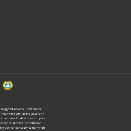
r noggrant utvalda. I vårt breda
tigt med skor som har bra passform
a med skor är att du kan uttrycka
rtiment av skovård, skotillbehör,
ig och vår kundservice har vi fått