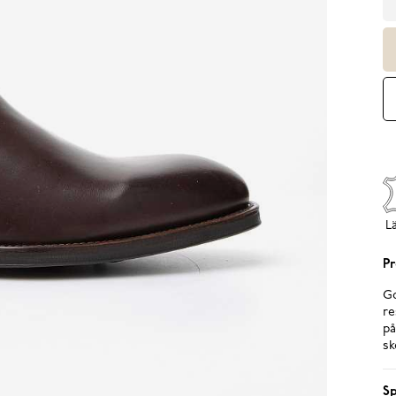
L
Pr
Go
re
på
sk
Sp