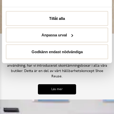
Tillåt alla
Anpassa urval
Shoe Reuse
Godkänn endast nödvändiga
Utifrån målet att inga skor ska bli till avfall i ett för tidigt
skede, samt uppmana till ett mer hållbart synsätt på skors
användning, har vi introducerat skoinlämningsboxar i alla våra
butiker. Detta är en del av vårt hållbarhetskoncept Shoe
Reuse.
Läs mer