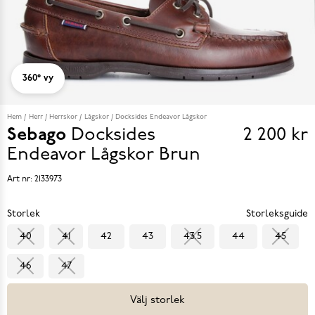
360° vy
Hem
Herr
Herrskor
Lågskor
Docksides Endeavor Lågskor
Sebago
Docksides
2 200 kr
Pris
Endeavor Lågskor
Brun
2 200 k
Art nr:
2133973
Storlek
Storleksguide
40
41
42
43
43.5
44
45
46
47
Välj storlek