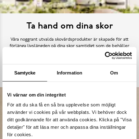
Ta hand om dina skor
Våra noggrant utvalda skovårdsprodukter är skapade för att
förlänga livslängden på dina skor samtidigt som de behåller
deras ursprungliga skönhet. Från rengöring och återfuktning till
skydd mot väder och slitage – vi har allt kan tänkas behöva.
Samtycke
Information
Om
Köp skovård
Vi värnar om din integritet
För att du ska få en så bra upplevelse som möjligt
använder vi cookies på vår webbplats. Vi behöver dock
ditt godkännande för att använda cookies. Klicka på "Visa
detaljer" för att läsa mer och anpassa dina inställningar
för cookies.