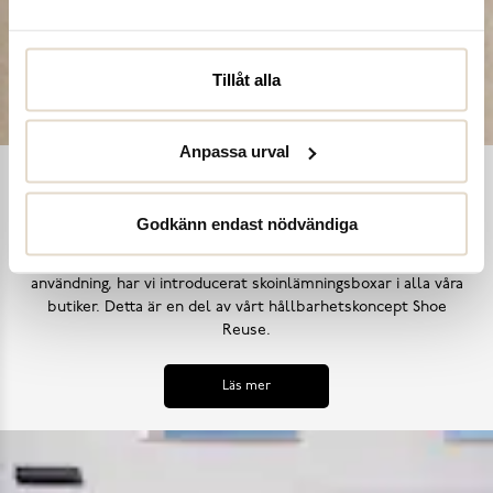
Tillåt alla
Anpassa urval
Shoe Reuse
Godkänn endast nödvändiga
Utifrån målet att inga skor ska bli till avfall i ett för tidigt
skede, samt uppmana till ett mer hållbart synsätt på skors
användning, har vi introducerat skoinlämningsboxar i alla våra
butiker. Detta är en del av vårt hållbarhetskoncept Shoe
Reuse.
Läs mer