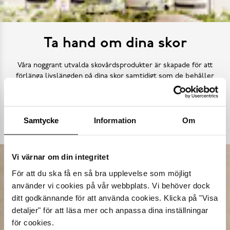
Ta hand om dina skor
Våra noggrant utvalda skovårdsprodukter är skapade för att
förlänga livslängden på dina skor samtidigt som de behåller
deras ursprungliga skönhet. Från rengöring och återfuktning till
skydd mot väder och slitage – vi har allt kan tänkas behöva.
Samtycke
Information
Om
Köp skovård
Vi värnar om din integritet
För att du ska få en så bra upplevelse som möjligt
använder vi cookies på vår webbplats. Vi behöver dock
ditt godkännande för att använda cookies. Klicka på "Visa
detaljer" för att läsa mer och anpassa dina inställningar
för cookies.