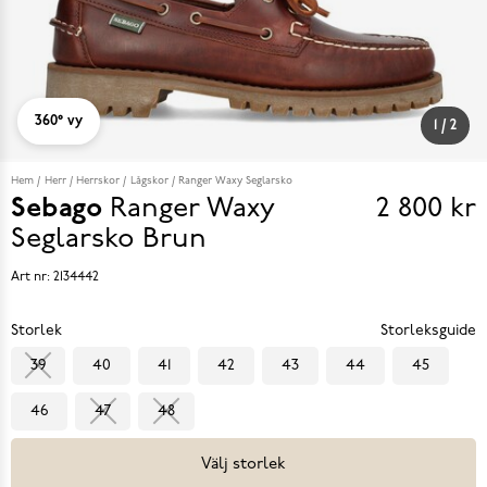
360° vy
1
/
2
Hem
Herr
Herrskor
Lågskor
Ranger Waxy Seglarsko
Sebago
Ranger Waxy
2 800 kr
Pris
Seglarsko
Brun
2 800 k
Art nr:
2134442
Storlek
Storleksguide
39
40
41
42
43
44
45
46
47
48
Välj storlek